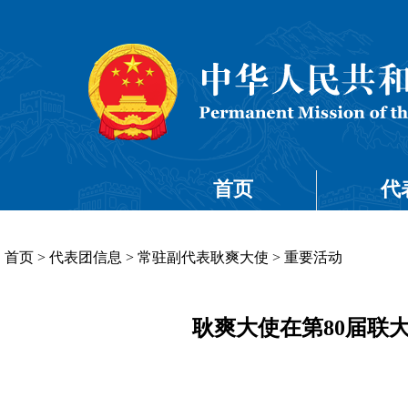
首页
代
首页
>
代表团信息
>
常驻副代表耿爽大使
>
重要活动
耿爽大使在第80届联