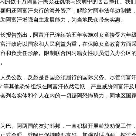
在内的数千万阿富汗民众在饥饿与疾病中的苦苦挣扎。我
全额归还阿富汗央行的海外资产，解除对阿非法单边制裁
帮助阿富汗增强自主发展能力，为当地民众带来实惠。
书长报告指出，阿富汗已连续第五年实施对女童接受六年
阿富汗政府以国家和人民利益为重，在保障女童教育方面
包容和负责任形象。限制联合国阿籍女性职员进入办公区
困。
人类公敌，反恐是各国必须履行的国际义务。尽管阿富汗
“俾解”等其他恐怖组织在阿富汗依然活跃，严重威胁阿富
委员会列名实体和个人在内的一切踞阿恐怖势力，同地区国
为巴、阿两国的友好邻邦，一直积极开展斡旋劝促工作，
非正式会晤，就阿巴保持睦邻友好、加强对话协商、探讨