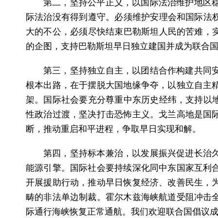
第二，坚持公平正义，以国际法治维护地区
际法治没有得到遵守。必须维护安理会和国际法权
大的不公，必须尽快结束巴勒斯坦人民的苦难，实
的企图，支持巴勒斯坦早日独立建国并成为联合
第三，坚持独立自主，以团结合作构建共同
根本出路，在于摆脱大国地缘争夺，以独立自主
架。国际社会要充分尊重中东历史经纬，支持以地
性政治过渡，坚决打击恐怖主义。戈兰高地是国
断，推动重启和平进程，争取早日实现和解。
第四，坚持标本兼治，以发展振兴促进长治
能源引擎。国际社会要持续深化同中东国家互利
开展援助行动，推动早日恢复经济、改善民生，
畴的非法单边制裁。霍尔木兹海峡航道受阻冲击
际通行海峡恢复正常通航。我们欢迎联合国倡议