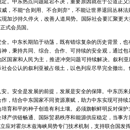
稳定。中东热点问题延宕不决，重要原因就在于公道正义
威，不能“合则用、不合则弃”，不能让世界退回丛林
现加沙持久停火，改善人道局势。国际社会要汇聚更大
国正式会员国。
安全。中东长期陷于动荡，既有错综复杂的历史背景，也
精神，秉持共同、综合、合作、可持续的安全观，通过包
区国家和人民为主，推进冲突问题可持续解决。叙利亚
际社会公认的叙利亚被占领土，以色列应尽早完全撤出。
久安。安全是发展的前提，发展是安全的保障。中东历来
合作，结合中东国家不同资源禀赋，助力中东实现可持续
为培育和平的种子创造有利土壤。必须旗帜鲜明反对保护
全球产供链畅通、国际贸易秩序和能源供应稳定，当事方
成立应对霍尔木兹海峡局势专门技术机制，支持联合国发