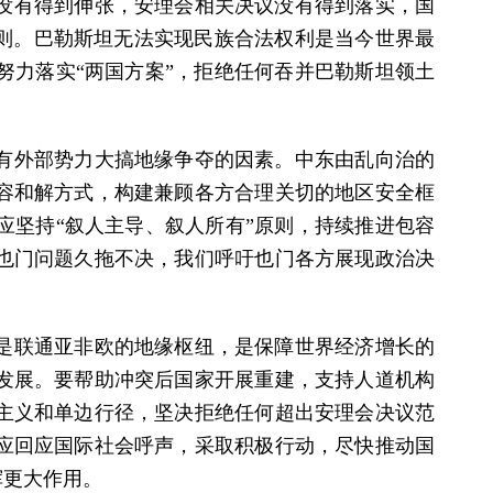
没有得到伸张，安理会相关决议没有得到落实，国
法则。巴勒斯坦无法实现民族合法权利是当今世界最
努力落实“两国方案”，拒绝任何吞并巴勒斯坦领土
有外部势力大搞地缘争夺的因素。中东由乱向治的
容和解方式，构建兼顾各方合理关切的地区安全框
应坚持“叙人主导、叙人所有”原则，持续推进包容
也门问题久拖不决，我们呼吁也门各方展现政治决
是联通亚非欧的地缘枢纽，是保障世界经济增长的
发展。要帮助冲突后国家开展重建，支持人道机构
主义和单边行径，坚决拒绝任何超出安理会决议范
应回应国际社会呼声，采取积极行动，尽快推动国
挥更大作用。