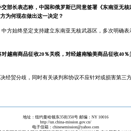
外交部长表态称，中国和俄罗斯已同意签署《东南亚无核
中方为何现在做出这一决定？
，中方始终坚定支持建立东南亚无核武器区，多次明确表
对越南商品征收20％关税，对经越南输美商品征收40
解决经贸分歧，同时有关谈判和协议不应针对或损害第三
地址：纽约曼哈顿东35街350号 邮编：NY 10016
http://un.china-mission.gov.cn/
电子信箱：chinesemission@yahoo.com