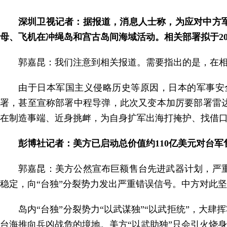
深圳卫视记者：据报道，消息人士称，为应对中方
母、飞机在冲绳岛和宫古岛间海域活动。相关部署拟于20
郭嘉昆：我们注意到相关报道。需要指出的是，在
由于日本军国主义侵略历史等原因，日本的军事安
署，甚至宣称部署中程导弹，此次又变本加厉要部署雷
在制造事端、近身挑衅，为自身扩军出海打掩护、找借
彭博社记者：美方已启动总价值约110亿美元对台
郭嘉昆：美方公然宣布巨额售台先进武器计划，严
稳定，向“台独”分裂势力发出严重错误信号。中方对此
岛内“台独”分裂势力“以武谋独”“以武拒统”，大
台海推向兵凶战危的境地。美方“以武助独”只会引火烧身