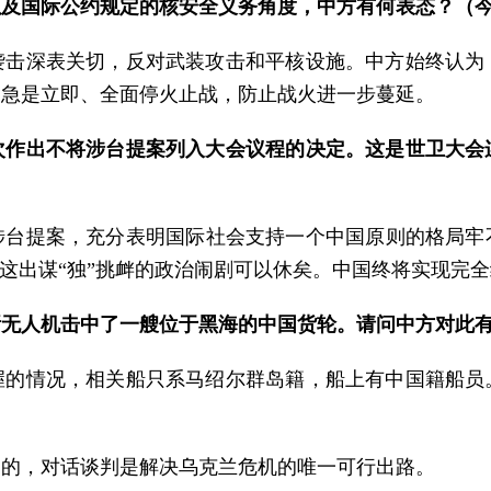
以及国际公约规定的核安全义务角度，中方有何表态？（
袭击深表关切，反对武装攻击和平核设施。中方始终认为
之急是立即、全面停火止战，防止战火进一步蔓延。
次作出不将涉台提案列入大会议程的决定。这是世卫大会
涉台提案，充分表明国际社会支持一个中国原则的格局牢不
，这出谋“独”挑衅的政治闹剧可以休矣。中国终将实现完
斯无人机击中了一艘位于黑海的中国货轮。请问中方对此
握的情况，相关船只系马绍尔群岛籍，船上有中国籍船员
确的，对话谈判是解决乌克兰危机的唯一可行出路。