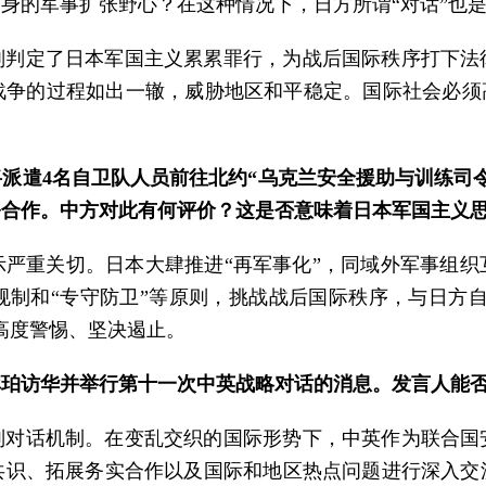
身的军事扩张野心？在这种情况下，日方所谓“对话”也
判判定了日本军国主义累累罪行，为战后国际秩序打下
争的过程如出一辙，威胁地区和平稳定。国际社会必须
派遣4名自卫队人员前往北约“乌克兰安全援助与训练司
务合作。中方对此有何评价？这是否意味着日本军国主义
严重关切。日本大肆推进“再军事化”，同域外军事组
制和“专守防卫”等原则，挑战战后国际秩序，与日方自
高度警惕、坚决遏止。
库珀访华并举行第十一次中英战略对话的消息。发言人能
别对话机制。在变乱交织的国际形势下，中英作为联合国
共识、拓展务实合作以及国际和地区热点问题进行深入交