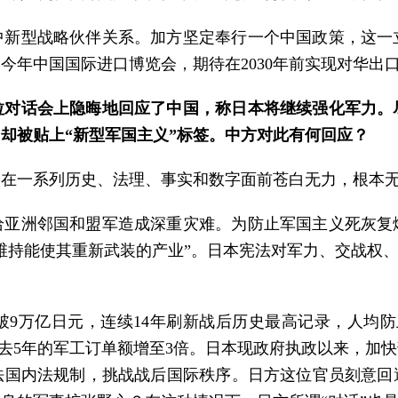
中新型战略伙伴关系。加方坚定奉行一个中国政策，这一
年中国国际进口博览会，期待在2030年前实现对华出口
拉对话会上隐晦地回应了中国，称日本将继续强化军力。
却被贴上“新型军国主义”标签。中方对此有何回应？
，在一系列历史、法理、事实和数字面前苍白无力，根本
给亚洲邻国和盟军造成深重灾难。为防止军国主义死灰复
维持能使其重新武装的产业”。日本宪法对军力、交战权、
9万亿日元，连续14年刷新战后历史最高记录，人均防
省过去5年的军工订单额增至3倍。日本现政府执政以来，加
法国内法规制，挑战战后国际秩序。日方这位官员刻意回