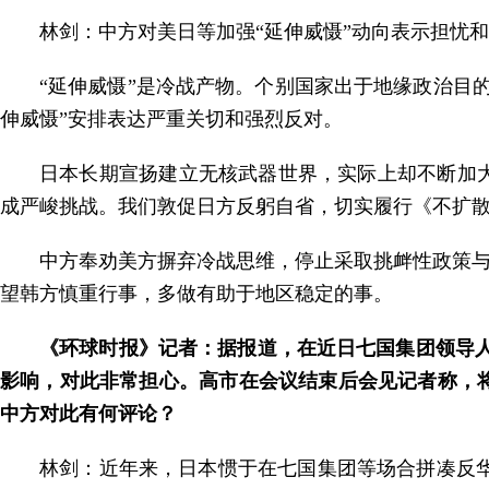
林剑：中方对美日等加强“延伸威慑”动向表示担忧
“延伸威慑”是冷战产物。个别国家出于地缘政治目
伸威慑”安排表达严重关切和强烈反对。
日本长期宣扬建立无核武器世界，实际上却不断加
成严峻挑战。我们敦促日方反躬自省，切实履行《不扩散
中方奉劝美方摒弃冷战思维，停止采取挑衅性政策与
望韩方慎重行事，多做有助于地区稳定的事。
《环球时报》记者：据报道，在近日七国集团领导
影响，对此非常担心。高市在会议结束后会见记者称，
中方对此有何评论？
林剑：近年来，日本惯于在七国集团等场合拼凑反华