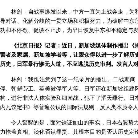
林剑：自战事爆发以来，中方一直为止战奔走，为
导对话、化解分歧的一贯立场和积极努力，为破解中东
劝和不停歇、促谈不止步，为早日恢复中东和平稳定与
《北京日报》记者：近日，新加坡媒体制作播出《揭
害者及家属、新加坡学者等，让观众得以进一步了解历
历史，日军暴行惨无人道，不应逃脱历史审判。发言人
林剑：我也注意到了这一纪录片的播出。二战期间
俘、朝鲜劳工、英美被俘军人等。日军还在新加坡组建冈
构，进行非法人体实验和细菌战，犯下了滔天罪行。日本军
内瓦议定书》等普遍公认的国际法规则，反人类本质令
令人警醒的是，面对铁证如山的事实，日本右翼势力
力掩盖真相、淡化否认罪责。其根本目的是否认历史定