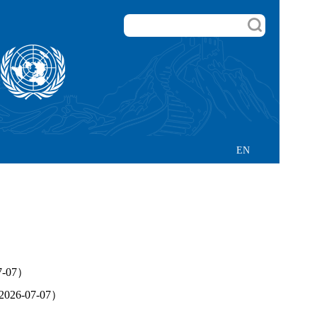
EN
07）
-07-07）