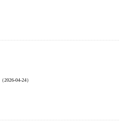
）
6-04-24）
）