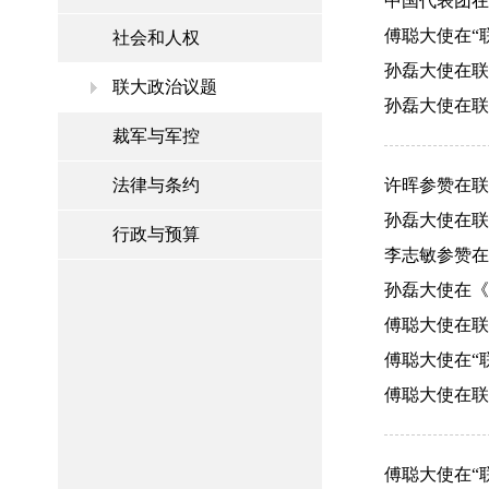
中国代表团在联
傅聪大使在“联
社会和人权
孙磊大使在联合
联大政治议题
孙磊大使在联
裁军与军控
法律与条约
许晖参赞在联大
孙磊大使在联大
行政与预算
李志敏参赞在联
孙磊大使在《未
傅聪大使在联大
傅聪大使在“联
傅聪大使在联大
傅聪大使在“联