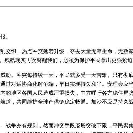
通报。
乱交织，热点冲突延宕升级，夺去大量无辜生命，无数家
所。残酷现实再次警醒我们，必须为保护平民拿出更强紧迫
全威胁。冲突每持续一天，平民就多受一天苦难。只有彻
于通过对话协商化解争端，早日实现持久和平。安理会应
在内的地区各国人民造成严重损失，中方呼吁各方稳住局
开航道，共同维护全球产供链稳定畅通。加沙不应是持久
线。战争亦有规则，然而冲突手段屡屡突破下限，平民聚