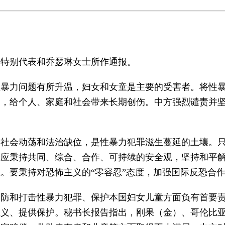
滕特别代表和乔瑟琳女士所作通报。
性暴力问题有所升温，妇女和女童是主要的受害者。将性
利，给个人、家庭和社会带来长期创伤。中方强烈谴责并
的社会动荡和法治缺位，是性暴力犯罪滋生蔓延的土壤。
会应秉持共同、综合、合作、可持续的安全观，坚持和平
。要秉持对恐怖主义的“零容忍”态度，加强国际反恐合
预防和打击性暴力犯罪、保护本国妇女儿童方面负有首要
正义、提供保护。秘书长报告指出，刚果（金）、哥伦比