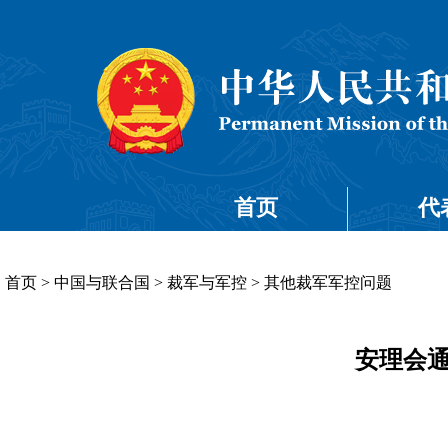
首页
代
首页
>
中国与联合国
>
裁军与军控
>
其他裁军军控问题
安理会