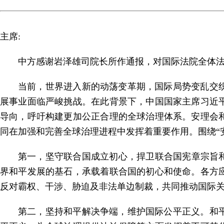
主席:
中方感谢岩泽雄司院长所作通报，对国际法院全
体
当前，世界进入新的动荡变革期，国际局势变乱
交
展
事业面临严峻挑战。在此背景下，中国国家主席习近
导向
，呼吁构建更加公正合理的全球治理体系。安理会
同在加
强和完善全球治理进程中发挥着重要作用。围绕“
第一，坚守联合国成立初心，捍卫联合国宪章宗
旨
界和平发展的基石，承载着联合国的初心和使命。各
方
反
对霸权、干涉、胁迫及非法单边制裁，共同推动国际
第二，坚持和平解决争端，维护国际公平正义。
和