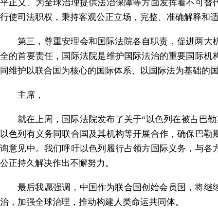
平
正义、为全球治理提供法治保障等方面发挥着不可替
行使
司法职权，秉持客观公正立场，完整、准确解释和
第三，尊重安理会和国际法院各自职责，促进两
大
全
的首要责任，国际法院是维护国际法治的重要国际机
同维
护以联合国为核心的国际体系、以国际法为基础的
主席，
就在上周，国际法院发布了关于“以色列在被占巴
勒
以
色列有义务同联合国及其机构等开展合作，确保巴勒
询意
见中。我们呼吁以色列履行占领方国际义务，与各
公正持
久解决作出不懈努力。
最后我愿强调，中国作为联合国创始会员国，将
继
治
，加强全球治理，推动构建人类命运共同体。