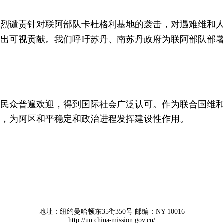
强烈谴责针对联阿部队卡杜格利基地的袭击，对遇难维和
作出可视贡献。我们呼吁苏丹、南苏丹政府为联阿部队部
区民众普遍欢迎，得到国际社会广泛认可。作为联合国维
道，为阿区和平稳定和政治进程发挥建设性作用。
地址：纽约曼哈顿东35街350号 邮编：NY 10016
http://un.china-mission.gov.cn/