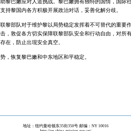
帮助黎巴嫩应对人道挑战。黎巴嫩拥有独特的国情，国际
，支持黎国内各方积极开展政治对话，妥善化解分歧。
。联黎部队对于维护黎以局势稳定发挥着不可替代的重要
袭击，敦促各方切实保障联黎部队安全和行动自由，对所
的存在，防止出现安全真空。
局势，恢复黎巴嫩和中东地区和平稳定。
地址：纽约曼哈顿东35街350号 邮编：NY 10016
http://un.china-mission.gov.cn/