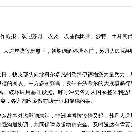
所作通报，欢迎苏丹、埃及、埃塞俄比亚、沙特、土耳其
，人道局势每况愈下，斡旋调解停滞不前，苏丹人民渴
近日，快支部队向北科尔多凡州欧拜伊德增派大量兵力，
伊德的围攻。中方多次强调，发生在法希尔的大规模暴行
民、破坏民用基础设施。呼吁冲突各方从国家整体利益
冲突，各方都应多做有助于促和促稳的事。
中东战事外溢影响未消，非洲埃博拉疫情又起，苏丹人道
加强沟通协调，共同保障救援物资安全、及时送达有需要