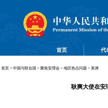
首页
代
首页
>
中国与联合国
>
聚焦安理会
>
地区热点问题
>
美洲
耿爽大使在安