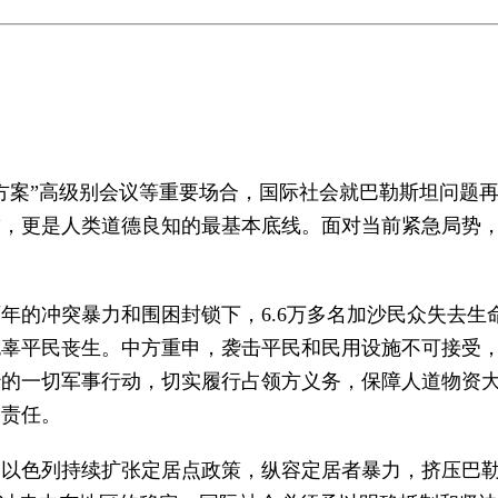
国方案”高级别会议等重要场合，国际社会就巴勒斯坦问题
求，更是人类道德良知的最基本底线。面对当前紧急局势
年的冲突暴力和围困封锁下，6.6万多名加沙民众失去生
无辜平民丧生。中方重申，袭击平民和民用设施不可接受
沙的一切军事行动，切实履行占领方义务，保障人道物资
起责任。
以色列持续扩张定居点政策，纵容定居者暴力，挤压巴勒