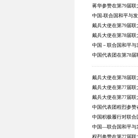
蒋华参赞在第79届联大
中国-联合国和平与发展
戴兵大使在第79届联大
戴兵大使在第78届联大
中国－联合国和平与发
中国代表团在第78届
戴兵大使在第78届联大
戴兵大使在第77届联大
戴兵大使在第77届联大
中国代表团程烈参赞在
中国积极履行对联合国财
中国—联合国和平与发
程烈参赞在第77届联