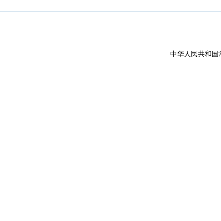
中华人民共和国常驻