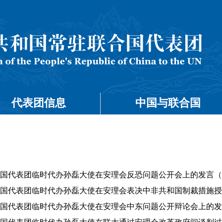
代表团信息
中国与联合国
国代表团临时代办孙磊大使在安理会反恐问题公开会上的发言（2026
国代表团临时代办孙磊大使在安理会表决中非共和国制裁措施授权延期
国代表团临时代办孙磊大使在安理会中东问题公开辩论会上的发言（20