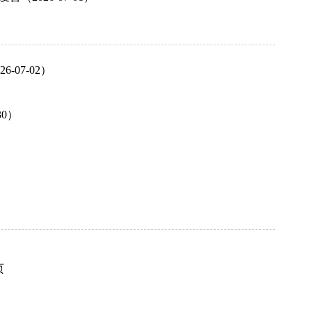
07-02）
0）
）
页