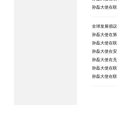
孙磊大使在联
全球发展倡议
孙磊大使在第8
孙磊大使在联
孙磊大使在安理
孙磊大使在无
孙磊大使在联合
孙磊大使在联