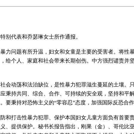
滕特别代表和乔瑟琳女士所作通报。
性暴力问题有所升温，妇女和女童是主要的受害者。将性
利，给个人、家庭和社会带来长期创伤。中方强烈谴责并
的社会动荡和法治缺位，是性暴力犯罪滋生蔓延的土壤。
会应秉持共同、综合、合作、可持续的安全观，坚持和平
。要秉持对恐怖主义的“零容忍”态度，加强国际反恐合
预防和打击性暴力犯罪、保护本国妇女儿童方面负有首要
正义、提供保护。秘书长报告指出，刚果（金）、哥伦比