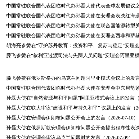
中国常驻联合国代表团临时代办孙磊大使代表全球发展倡议之友小
中国常驻联合国代表团临时代办孙磊大使在安理会表决红海袭船报
中国常驻联合国代表团临时代办孙磊大使在联合国能源转型关键矿
中国常驻联合国代表团临时代办孙磊大使在安理会西非和萨赫勒问题
胡海亮参赞在“守护苏丹教育：投资和平、复苏与稳定”安理会阿里
滕飞参赞在“叙利亚过渡司法与失踪人员问题”安理会阿里亚模式会议
滕飞参赞在俄罗斯举办的乌克兰问题阿里亚模式会议上的发言（202
中国常驻联合国代表团临时代办孙磊大使在安理会中东局势紧急公开
孙磊大使在“自然资源与和平问题”阿里亚模式会议上的发言（2026
孙磊大使在联大审议“建设和平与持久和平” 议题上的发言（2026
孙磊大使在安理会伊朗核问题公开会上的发言（2026-07-10）
孙磊大使在俄罗斯就安理会伊朗核问题公开会提出程序性表决时的发
孙磊大使在安理会审议乌克兰问题时的发言（2026-07-09）