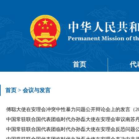
首页
代
首页
>
会议与发言
傅聪大使在安理会冲突中性暴力问题公开辩论会上的发言（2026-
中国常驻联合国代表团临时代办孙磊大使在安理会审议南苏丹问题时
中国常驻联合国代表团临时代办孙磊大使在安理会反恐问题公开会上