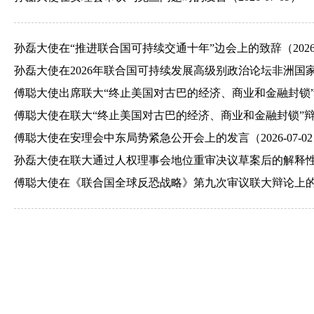
孙磊大使在“推进联合国可持续交通十年”边会上的致辞（2026-0
孙磊大使在2026年联合国可持续发展高级别政治论坛非洲国家/
傅聪大使出席联大“终止美国对古巴的经济、商业和金融封锁”辩论会
傅聪大使在联大“终止美国对古巴的经济、商业和金融封锁”辩论会上
傅聪大使在安理会中东局势紧急公开会上的发言（2026-07-0
孙磊大使在联大通过人权理事会地位重审决议草案后的解释性发言（
傅聪大使在《联合国全球反恐战略》第九次审议联大辩论上的发言（