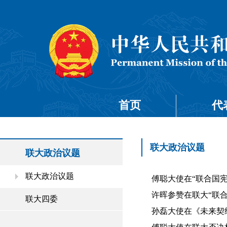
首页
代
联大政治议题
联大政治议题
联大政治议题
傅聪大使在“联合国宪章
许晖参赞在联大“联合国
联大四委
孙磊大使在《未来契约》