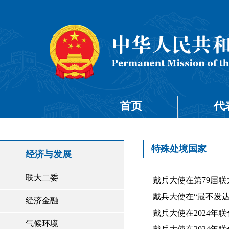
首页
代
特殊处境国家
经济与发展
联大二委
戴兵大使在第79届联大
戴兵大使在“最不发达国
经济金融
戴兵大使在2024年联
气候环境