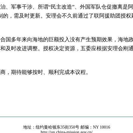
治、军事干涉、所谓“民主改造”、外国军队仓促撤离是
制的，需及时更新。安理会不久前通过了联阿援助团授权
联合国多年来向海地的巨额投入没有产生预期效果，海地
思和及时改进调整。授权决定资源，五委应根据安理会刚
磋商，期待能够按时、顺利完成本议程。
地址：纽约曼哈顿东35街350号 邮编：NY 10016
http://un.china-mission.gov.cn/