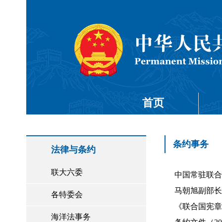
首页
条约事务
法律与条约
联大六委
中国常驻联合
马朝旭副部长代
各特委会
《联合国宪章》（
海洋法事务