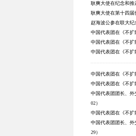
耿爽大使在纪念和推进“
耿爽大使在第十四届促
赵海波公参在联大纪念“
中国代表团在《不扩散
中国代表团在《不扩散
中国代表团在《不扩散
中国代表团在《不扩散
中国代表团在《不扩散
中国代表团团长、外交
02）
中国代表团在《不扩散
中国代表团团长、外交
29）