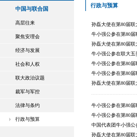
行政与预算
中国与联合国
高层往来
孙磊大使在第80届联大
牛小强公参在第80届
聚焦安理会
孙磊大使在第80届联大
经济与发展
牛小强公参在联大五委
牛小强公参在第80届联
社会和人权
牛小强公参在第80届联
联大政治议题
孙磊大使在第80届联大
裁军与军控
法律与条约
牛小强公参在第80届
牛小强公参在第80届
行政与预算
中国代表团牛小强公参
孙磊大使在第80届联大