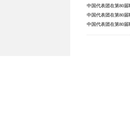
中国代表团在第80届
中国代表团在第80届
中国代表团在第80届联