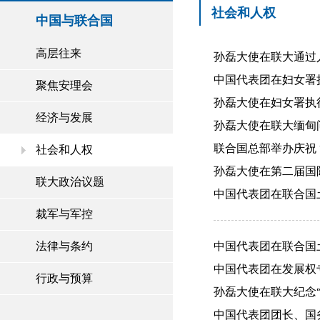
社会和人权
中国与联合国
高层往来
孙磊大使在联大通过人
中国代表团在妇女署执行
聚焦安理会
孙磊大使在妇女署执行局
经济与发展
孙磊大使在联大缅甸问题
联合国总部举办庆祝 “
社会和人权
孙磊大使在第二届国际
联大政治议题
中国代表团在联合国土
裁军与军控
法律与条约
中国代表团在联合国土
中国代表团在发展权专家
行政与预算
孙磊大使在联大纪念“打
中国代表团团长、国